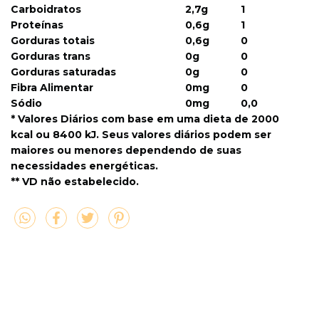
Carboidratos
2,7g
1
Proteínas
0,6g
1
Gorduras totais
0,6g
0
Gorduras trans
0g
0
Gorduras saturadas
0g
0
Fibra Alimentar
0mg
0
Sódio
0mg
0,0
* Valores Diários com base em uma dieta de 2000
kcal ou 8400 kJ. Seus valores diários podem ser
maiores ou menores dependendo de suas
necessidades energéticas.
** VD não estabelecido.