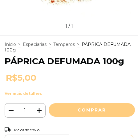
1
/
1
Início
>
Especiarias
>
Temperos
>
PÁPRICA DEFUMADA
100g
PÁPRICA DEFUMADA 100g
R$5,00
Ver mais detalhes
ALTERAR CEP
Entregas para o CEP:
Meios de envio